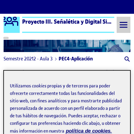
Logo Ágora
Proyecto III. Señalética y Digital Signage aula 3
Saltar al contenido
Semestre 20212 - Aula 3
PEC4-Aplicación
Navegación de entradas
: Proyecto III – PEC4 – Aplicación
: PEC
Anterior
Siguiente
Utilizamos
cookies
propias y de terceros para poder
PEC4-Aplicación
Publicado por
ofrecerte correctamente todas las funcionalidades del
Publicado por
Igor Francisco Blanco Fernández
sitio web, con fines analíticos y para mostrarte publicidad
Visibilidad:
Fecha de publicación
en PEC4-Aplicación
Pública
-
22 May 2022
-
comentario
personalizada de acuerdo con un perfil elaborado a partir
de tus hábitos de navegación. Puedes aceptar, rechazar o
Hola a todos, os dejo mi PDF de la Aplicación. Espero que os
configurar tus preferencias haciendo clic abajo, u obtener
guste.
más información en nuestra
política de cookies.