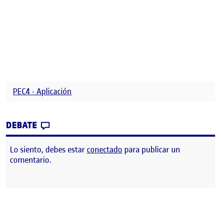
PEC4 - Aplicación
CONTRIBUTION
0
EN PEC4-APLICACIÓN
DEBATE
Lo siento, debes estar
conectado
para publicar un
comentario.