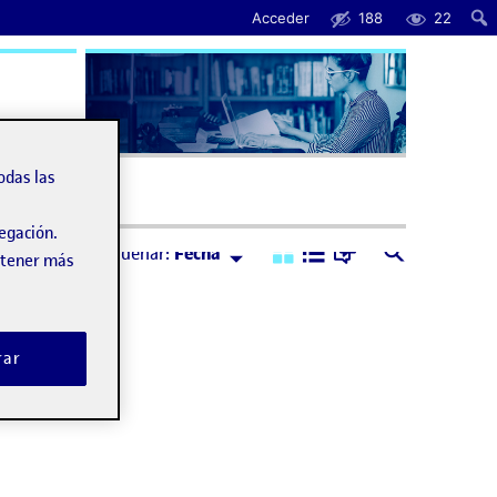
Acceder
188
22
uda
odas las
vegación.
Ordenar:
Descendente
Ordenar:
Fecha
obtener más
rar