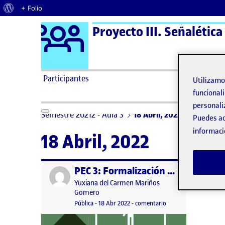
Acerca de WordPress
+ Folio
Logo Ágora
Proyecto III. Señalética
Saltar al contenido
Participantes
Utilizam
funcionali
personali
Semestre 20212 - Aula 3
18 Abril, 2022
Puedes ac
informaci
18 Abril, 2022
PEC 3: Formalización del sistema de señaletica
Publicado por
Publicado por
Yuxiana del Carmen Mariños
Gomero
Visibilidad:
Fecha de publicación
24 enero, 2023 1:58 am
en PEC 3: Formalizació
Pública
-
18 Abr 2022
-
comentario