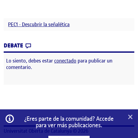
PEC1 - Descubrir la señalética
CONTRIBUTION
0
EN PEC1-DESCUBRIR LA SEÑALÉTICA
DEBATE
Lo siento, debes estar
conectado
para publicar un
comentario.
×
Información
¿Eres parte de la comunidad? Accede
para ver más publicaciones.
Universitat Oberta de Catalunya © 2026