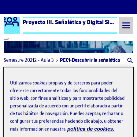
Logo Ágora
Proyecto III. Señalética y Digital Signage aula 3
Saltar al contenido
Semestre 20212 - Aula 3
PEC1-Descubrir la señalética
Navegación de entradas
: PEC 1: Descubrir la señaletica
: PE
Anterior
Siguiente
Utilizamos
cookies
propias y de terceros para poder
PEC1-Descubrir la señalética
Publicado por
ofrecerte correctamente todas las funcionalidades del
sitio web, con fines analíticos y para mostrarte publicidad
Publicado por
Igor Francisco Blanco Fernández
personalizada de acuerdo con un perfil elaborado a partir
Visibilidad:
Fecha de publicación
en PEC1-Descubrir la señalética
Pública
-
1 Mar 2022
-
comentario
de tus hábitos de navegación. Puedes aceptar, rechazar o
configurar tus preferencias haciendo clic abajo, u obtener
más información en nuestra
política de cookies.